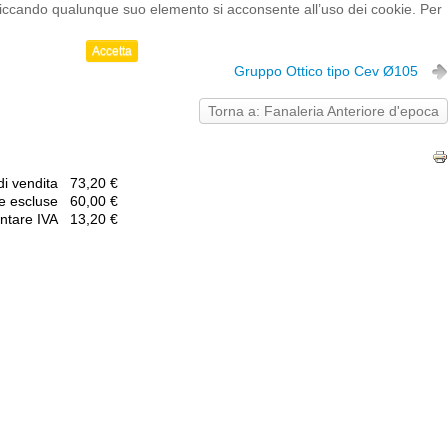
cliccando qualunque suo elemento si acconsente all’uso dei cookie. Per
Accetta
Gruppo Ottico tipo Cev Ø105
Torna a: Fanaleria Anteriore d'epoca
di vendita
73,20 €
se escluse
60,00 €
tare IVA
13,20 €