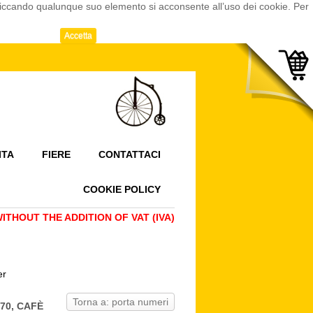
cliccando qualunque suo elemento si acconsente all’uso dei cookie. Per
Accetta
ITA
FIERE
CONTATTACI
COOKIE POLICY
THOUT THE ADDITION OF VAT (IVA)
er
Torna a: porta numeri
70, CAFÈ