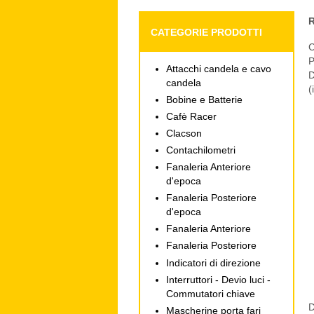
CATEGORIE PRODOTTI
C
P
Attacchi candela e cavo
D
candela
(
Bobine e Batterie
Cafè Racer
Clacson
Contachilometri
Fanaleria Anteriore
d'epoca
Fanaleria Posteriore
d'epoca
Fanaleria Anteriore
Fanaleria Posteriore
Indicatori di direzione
Interruttori - Devio luci -
Commutatori chiave
D
Mascherine porta fari