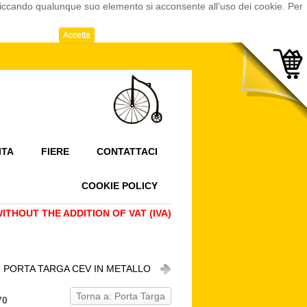
cliccando qualunque suo elemento si acconsente all’uso dei cookie. Per
Accetta
ITA
FIERE
CONTATTACI
COOKIE POLICY
THOUT THE ADDITION OF VAT (IVA)
PORTA TARGA CEV IN METALLO
Torna a: Porta Targa
70