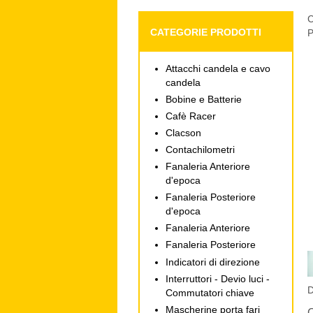
C
CATEGORIE PRODOTTI
P
Attacchi candela e cavo
candela
Bobine e Batterie
Cafè Racer
Clacson
Contachilometri
Fanaleria Anteriore
d'epoca
Fanaleria Posteriore
d'epoca
Fanaleria Anteriore
Fanaleria Posteriore
Indicatori di direzione
Interruttori - Devio luci -
D
Commutatori chiave
Mascherine porta fari